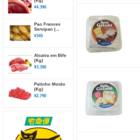
(Kg)
¥4.390
Pao Frances
Servipan (...
¥345
Alcatra em Bife
(Kg)
¥3.390
Patinho Moido
(Kg)
¥2.790