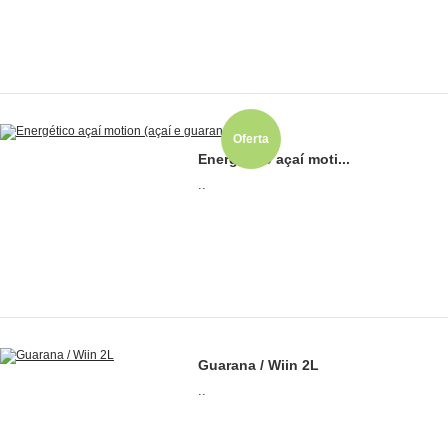
Oferta
Energético açaí moti...
..
Guarana / Wiin 2L
..