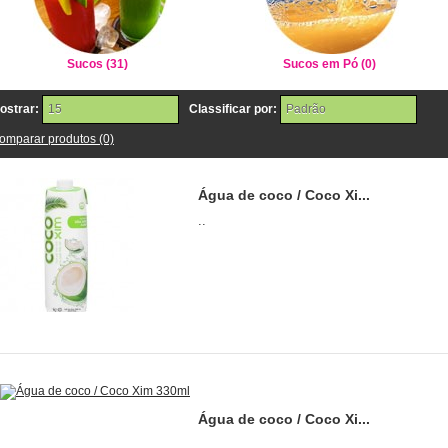
Sucos (31)
Sucos em Pó (0)
ostrar:
Classificar por:
15
Padrão
omparar produtos (0)
Água de coco / Coco Xi...
..
Água de coco / Coco Xi...
..