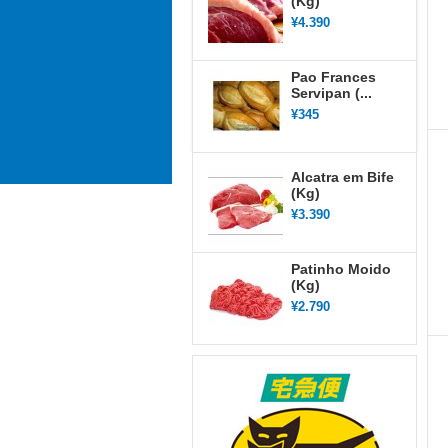
(Kg)
¥4.390
Pao Frances
Servipan (...
¥345
Alcatra em Bife
(Kg)
¥3.390
Patinho Moido
(Kg)
¥2.790