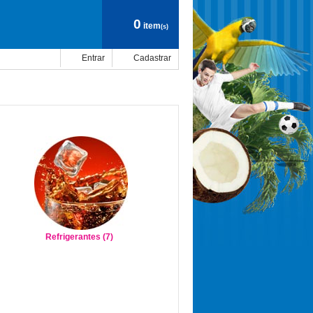
0
item
(s)
Entrar
Cadastrar
Refrigerantes (7)