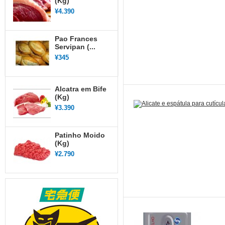
(Kg)
¥4.390
Pao Frances
Servipan (...
¥345
Alcatra em Bife
(Kg)
¥3.390
Patinho Moido
(Kg)
¥2.790